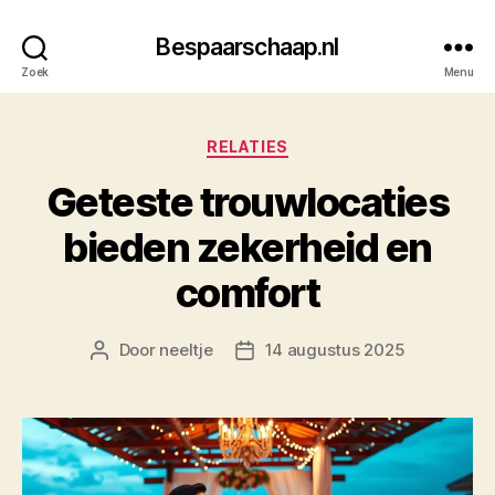
Bespaarschaap.nl
Zoek
Menu
Categorieën
RELATIES
Geteste trouwlocaties
bieden zekerheid en
comfort
Door
neeltje
14 augustus 2025
Berichtauteur
Berichtdatum