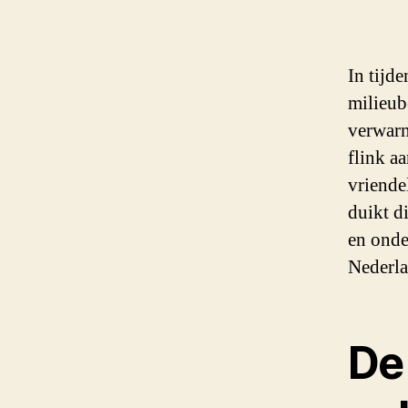
In tijd
milieub
verwarm
flink a
vriende
duikt d
en onde
Nederla
De 