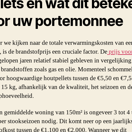
lets en wat dit betek
or uw portemonnee
 we kijken naar de totale verwarmingskosten van ee
 is de brandstofprijs een cruciale factor. De
prijs voo
gelopen jaren relatief stabiel gebleven in vergelijkin
e brandstoffen zoals gas en olie. Momenteel schommel
oor hoogwaardige houtpellets tussen de €5,50 en €7,5
 15 kg, afhankelijk van de kwaliteit, het seizoen en d
phoeveelheid.
n gemiddelde woning van 150m² is ongeveer 3 tot 4 
 per stookseizoen nodig. Dit komt neer op een jaarlijk
ofkost tussen de €1.100 en €2.000. Wanneer we dit