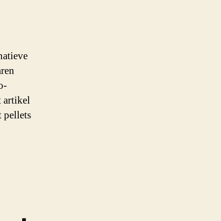
natieve
aren
o-
 artikel
 pellets