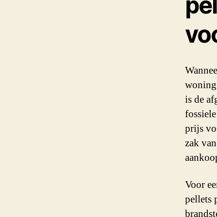
pel
vo
Wanneer
woning,
is de af
fossiel
prijs v
zak van
aankoo
Voor ee
pellets
brandst