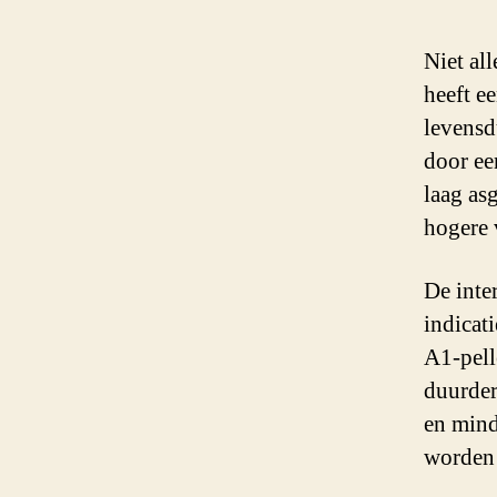
Niet all
heeft e
levensd
door ee
laag as
hogere 
De inte
indicati
A1-pell
duurder
en mind
worden 