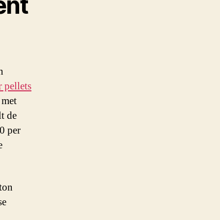
ent
n
r pellets
g met
t de
0 per
e
ton
se