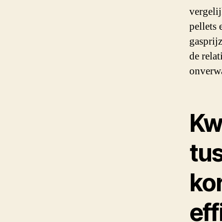
vergeli
pellets 
gasprij
de relat
onverwa
Kwa
tu
kor
eff