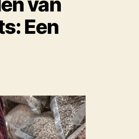
len van
s: Een