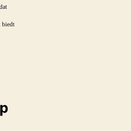
dat
 biedt
op