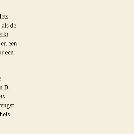
lets
 als de
erkt
 en een
or een
e
en B.
ts
rengst
hels