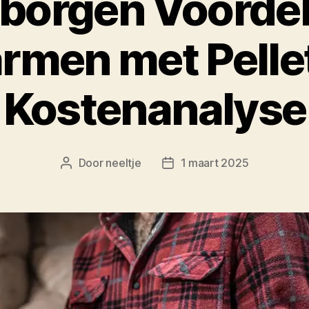
borgen Voorde
rmen met Pellet
Kostenanalyse
Door
neeltje
1 maart 2025
Berichtauteur
Berichtdatum