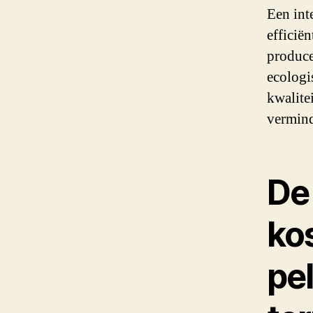
Een int
efficië
produce
ecologi
kwalite
vermin
De
ko
pe