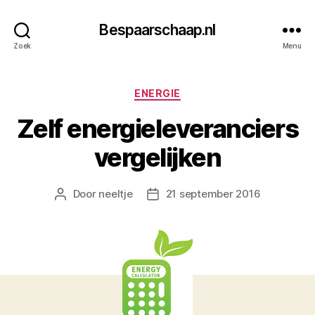
Bespaarschaap.nl
Zoek
Menu
Categorieën
ENERGIE
Zelf energieleveranciers
vergelijken
Door
neeltje
21 september 2016
Berichtauteur
Berichtdatum