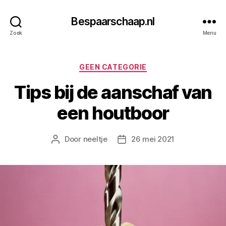
Bespaarschaap.nl
Zoek
Menu
Categorieën
GEEN CATEGORIE
Tips bij de aanschaf van
een houtboor
Door
neeltje
26 mei 2021
Berichtauteur
Berichtdatum